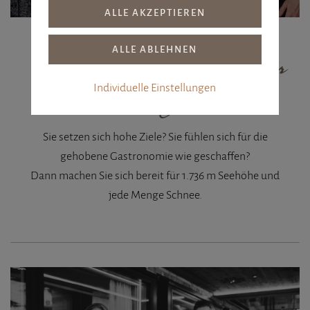
Wir bieten keinen Job,
wir
bieten ein Zuhause.
Individuelle Einstellungen
Sie setzen sich hohe Ziele? Sie fühlen sich für die
gehobene Gastronomie wie geschaffen?
Dann machen Sie sich bereit für 1.736 m Seehöhe und
jede Menge Schnee.