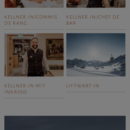
KELLNER:IN/COMMIS
KELLNER:IN/CHEF DE
DE RANG
BAR
KELLNER:IN MIT
LIFTWART:IN
INKASSO