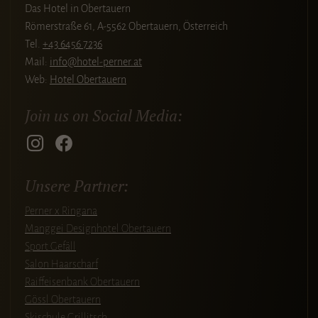
Das Hotel in Obertauern
Römerstraße 61, A-5562 Obertauern, Österreich
Tel.
+43 6456 7236
Mail:
info@hotel-perner.at
Web:
Hotel Obertauern
Join us on Social Media:
Unsere Partner:
Perner x Ringana
Manggei Designhotel Obertauern
Sport Gefäll
Salon Haarscharf
Raiffeisenbank Obertauern
Gössl Obertauern
Skischule Grillitsch