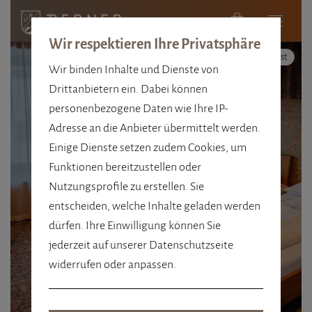
Wir respektieren Ihre Privatsphäre
Hoher Kontrast
Wir binden Inhalte und Dienste von
Drittanbietern ein. Dabei können
personenbezogene Daten wie Ihre IP-
Adresse an die Anbieter übermittelt werden.
Einige Dienste setzen zudem Cookies, um
GRÖSSE 43 M²
Funktionen bereitzustellen oder
FAMILIEN­ZIMMER IN
Nutzungsprofile zu erstellen. Sie
entscheiden, welche Inhalte geladen werden
OBERTAUERN
dürfen. Ihre Einwilligung können Sie
jederzeit auf unserer Datenschutzseite
widerrufen oder anpassen.