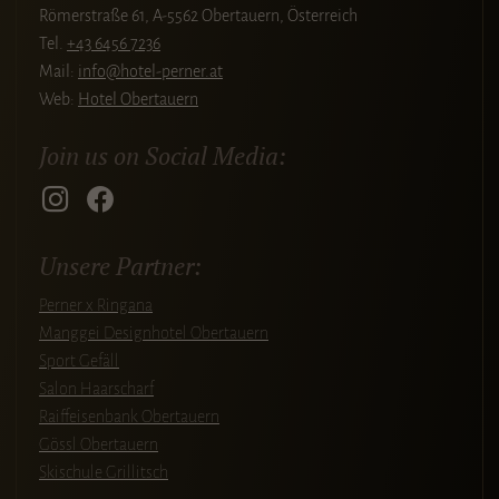
Römerstraße 61, A-5562 Obertauern, Österreich
Tel.
+43 6456 7236
Mail:
info@hotel-perner.at
Web:
Hotel Obertauern
Join us on Social Media:
Unsere Partner:
Perner x Ringana
Manggei Designhotel Obertauern
Sport Gefäll
Salon Haarscharf
Raiffeisenbank Obertauern
Gössl Obertauern
Skischule Grillitsch