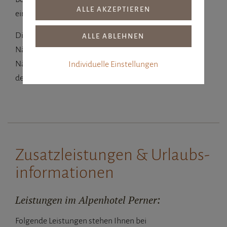
einen Aufpreis von Euro 15,-- pro Person und Nacht.
Die allgemeine Ortstaxe beträgt € 4,00 (€ 3,50
Nächtigungsabgabe und € 0,50 Mobilitätsbeitrag) pro
Nächtigung und Person (Personen bis zur Vollendung
Individuelle Einstellungen
des 15. Lebensjahres sind befreit).
Zusatz­leistungen & Urlaubs­
informationen
Leistungen im Alpenhotel Perner:
Folgende Leistungen stehen Ihnen bei