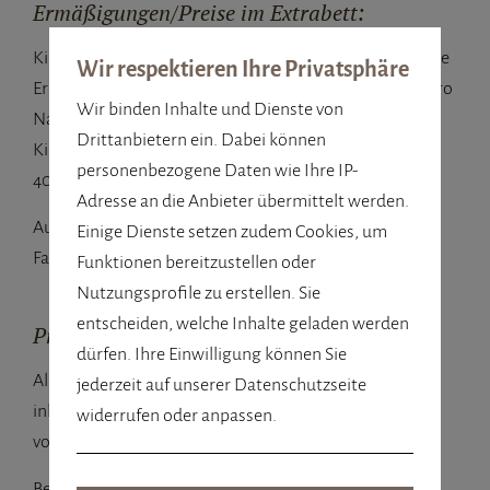
Ermäßigungen/Preise im Extrabett:
Kinder erhalten im Zimmer der Eltern (2 Vollzahler) eine
Wir respektieren Ihre Privatsphäre
Ermäßigung. Kleinkinder bis 3 Jahre bezahlen € 50,-- pro
Wir binden Inhalte und Dienste von
Nacht und Kinder von 3 bis 6 Jahre € 80,-- pro Nacht.
Drittanbietern ein. Dabei können
Kinder von 7 bis 14 Jahre erhalten eine Ermäßigung von
personenbezogene Daten wie Ihre IP-
40%, ab 15 Jahren 20% Ermäßigung.
Adresse an die Anbieter übermittelt werden.
Ausgenommen Familienzimmer, Familienzimmer +,
Einige Dienste setzen zudem Cookies, um
Familienzimmer Premium und Familien-Appartements
Funktionen bereitzustellen oder
Nutzungsprofile zu erstellen. Sie
entscheiden, welche Inhalte geladen werden
Preise:
dürfen. Ihre Einwilligung können Sie
Alle Preise verstehen sich in Euro pro Person/Nacht
jederzeit auf unserer Datenschutzseite
inklusive Halbpension exkl. Ortstaxe (Änderungen
widerrufen oder anpassen.
vorbehalten).
Bei einem Aufenhalt von 1 - 2 Nächten verrechnen wir