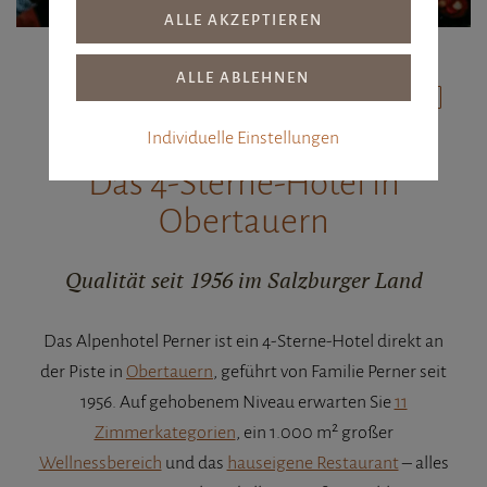
KOMFORT, GASTLICHKEIT, ALPINE
QUALITÄT
Individuelle Einstellungen
Das 4-Sterne-Hotel in
Obertauern
Qualität seit 1956 im Salzburger Land
Das Alpenhotel Perner ist ein 4-Sterne-Hotel direkt an
der Piste in
Obertauern
, geführt von Familie Perner seit
1956. Auf gehobenem Niveau erwarten Sie
11
Zimmerkategorien
, ein 1.000 m² großer
Wellnessbereich
und das
hauseigene Restaurant
– alles