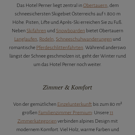
Das Hotel Perner liegt zentral in
Obertauern
, dem
schneesichersten Skigebiet Österreichs auf 1.800 m
Höhe. Pisten, Lifte und Après-Ski erreichen Sie zu Fuß.
Neben
Skifahren
und
Snowboarden
bietet Obertauern
Langlaufen
,
Rodeln
,
Schneeschuhwanderungen
und
romantische
Pferdeschlittenfahrten
. Während anderswo
längst der Schnee geschmolzen ist, geht der Winter rund
um das Hotel Perner noch weiter.
Zimmer & Komfort
Von der gemütlichen
Einzelunterkunft
bis zum 80 m²
großen
Familienzimmer Premium
: Unsere
11
Zimmerkategorien
verbinden alpines Design mit
modernem Komfort. Viel Holz, warme Farben und